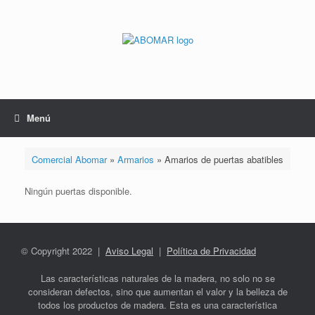
Saltar
al
contenido
Menú
Comercial Abomar
»
Armarios
»
Amarios de puertas abatibles
Ningún puertas disponible.
© Copyright 2022 |
Aviso Legal
|
Política de Privacidad
Las características naturales de la madera, no solo no se
consideran defectos, sino que aumentan el valor y la belleza de
todos los productos de madera. Esta es una característica