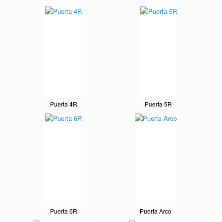
Puerta 4R
Puerta 5R
Puerta 6R
Puerta Arco