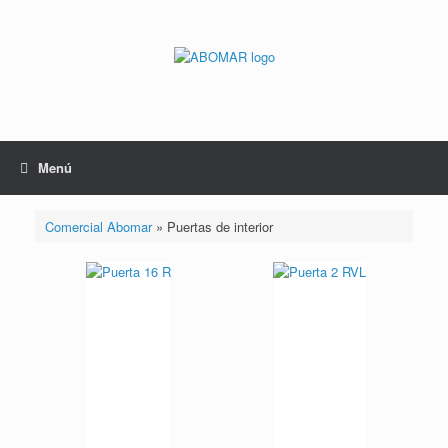
Saltar
al
contenido
Menú
Comercial Abomar
»
Puertas de interior